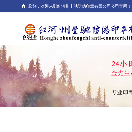

您好，欢迎来到红河州丰驰防伪印章有限公司公司官网！