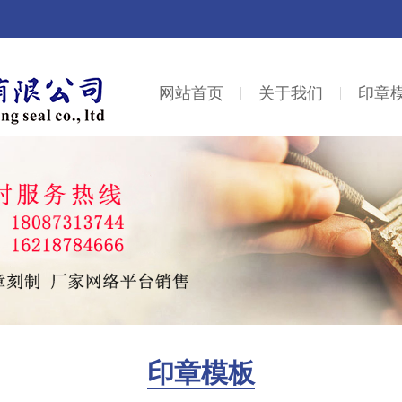
网站首页
关于我们
印章
印章模板