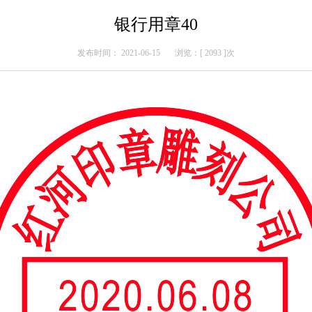
银行用章40
发布时间： 2021-06-15 浏览：[ 2093 ]次