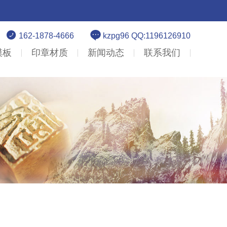


162-1878-4666
kzpg96 QQ:1196126910
模板
印章材质
新闻动态
联系我们