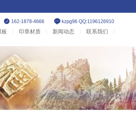


162-1878-4666
kzpg96 QQ:1196126910
模板
印章材质
新闻动态
联系我们