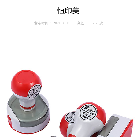
恒印美
发布时间： 2021-06-15 浏览：[ 1687 ]次