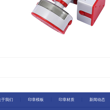
关于我们
印章模板
印章材质
新闻动态