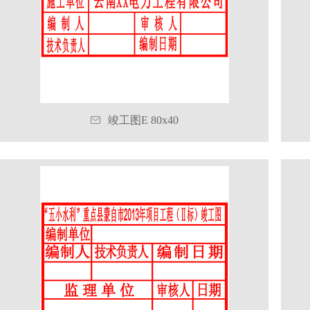

竣工图E 80x40