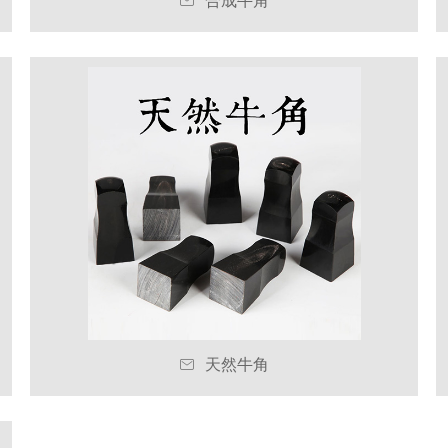

合成牛角

天然牛角