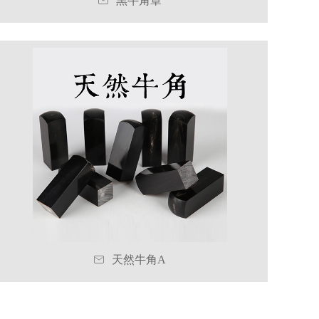

黑牛角章

天然牛角A